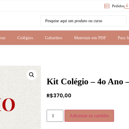
Pedidos
rar
Colégios
Gabaritos
Materiais em PDF
Para 
Kit Colégio – 4o Ano 
R$
370,00
Adicionar ao carrinho